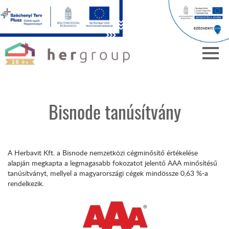
Bisnode tanúsítvány
A Herbavit Kft. a Bisnode nemzetközi cégminősítő értékelése
alapján megkapta a legmagasabb fokozatot jelentő AAA minősítésű
tanúsítványt, mellyel a magyarországi cégek mindössze 0,63 %-a
rendelkezik.