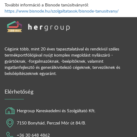
További információ a Bisnode tanúsítványról:
https://www.bisnode.hu/szolgaltatasok/bisnode-tanusitvany/
Cégünk több, mint 20 éves tapasztalatával és rendkívül széles
termékportfóliójával nyújt komplex megoldást nyílászáró -
gyártóknak, -forgalmazóknak, -beépítőknek, valamint
ingatlanfejlesztő és generálkivitelező cégeknek, tervezőknek és
belsőépítészeknek egyaránt.
Elérhetőség
Hergroup Kereskedelmi és Szolgáltató Kft.
7150 Bonyhád, Perczel Mór út 84/B.
+36 30 648 4862