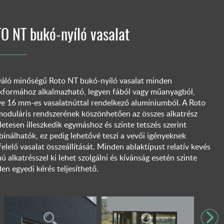
O NT bukó-nyíló vasalat
váló minőségű Roto NT bukó-nyíló vasalat minden
kformához alkalmazható, legyen fából vagy műanyagból,
tve 16 mm-es vasalatnúttal rendelkező alumíniumból. A Roto
oduláris rendszerének köszönhetően az összes alkatrész
letesen illeszkedik egymáshoz és szinte tetszés szerint
inálhatók, ez pedig lehetővé teszi a vevői igényeknek
elelő vasalat összeállítását. Minden ablaktípust relatív kevés
ú alkatrésszel ki lehet szolgálni és kívánság esetén szinte
en egyedi kérés teljesíthető.