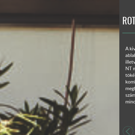
ROT
A ki
abla
ille
NT m
töké
komb
megf
szám
mind