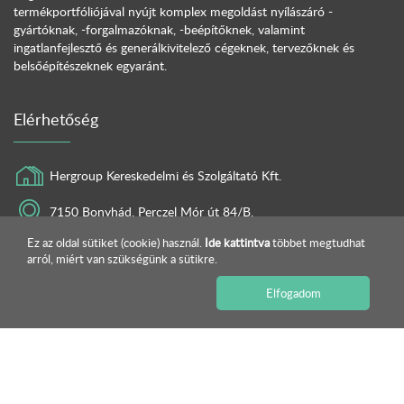
termékportfóliójával nyújt komplex megoldást nyílászáró -
gyártóknak, -forgalmazóknak, -beépítőknek, valamint
ingatlanfejlesztő és generálkivitelező cégeknek, tervezőknek és
belsőépítészeknek egyaránt.
Elérhetőség
Hergroup Kereskedelmi és Szolgáltató Kft.
7150 Bonyhád, Perczel Mór út 84/B.
Ez az oldal sütiket (cookie) használ.
Ide kattintva
többet megtudhat
+36 30 648 4862
arról, miért van szükségünk a sütikre.
info@hergroup.hu
Elfogadom
Vegye fel velünk a kapcsolatot!