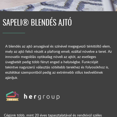
SAPELI® BLENDÉS AJTÓ
A blendés az ajtó anyagával és színével megegyező térkitöltő elem,
mely az ajtó felső részét a plafonig emeli, ezáltal növelve a teret. Az
innovatív megoldás optikailag növeli az ajtót, az esetleges
üvegbetét pedig több fényt enged a helyiségbe. Funkcióját
tekintve nagyszerű választás sötétebb terekhez és folyosókhoz is,
esztétikai szempontból pedig az extrémebb stílus kedvelőinek
ajánljuk.
Cégünk több, mint 20 éves tapasztalatával és rendkívül széles