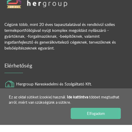
Cégünk több, mint 20 éves tapasztalatával és rendkívül széles
termékportfóliójával nyújt komplex megoldást nyílászáró -
gyártóknak, -forgalmazóknak, -beépítőknek, valamint
ingatlanfejlesztő és generálkivitelező cégeknek, tervezőknek és
belsőépítészeknek egyaránt.
Elérhetőség
Hergroup Kereskedelmi és Szolgáltató Kft.
7150 Bonyhád, Perczel Mór út 84/B.
Ez az oldal sütiket (cookie) használ.
Ide kattintva
többet megtudhat
arról, miért van szükségünk a sütikre.
+36 30 648 4862
Elfogadom
info@hergroup.hu