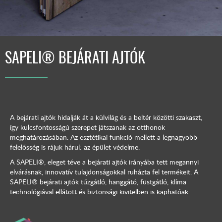
SAPELI® BEJÁRATI AJTÓK
A bejárati ajtók hidalják át a külvilág és a beltér közötti szakaszt,
így kulcsfontosságú szerepet játszanak az otthonok
meghatározásában. Az esztétikai funkció mellett a legnagyobb
felelősség is rájuk hárul: az épület védelme.
A SAPELI®, eleget téve a bejárati ajtók irányába tett megannyi
elvárásnak, innovatív tulajdonságokkal ruházta fel termékeit. A
SAPELI® bejárati ajtók tűzgátló, hanggátó, füstgátló, klíma
technológiával ellátott és biztonsági kivitelben is kaphatóak.