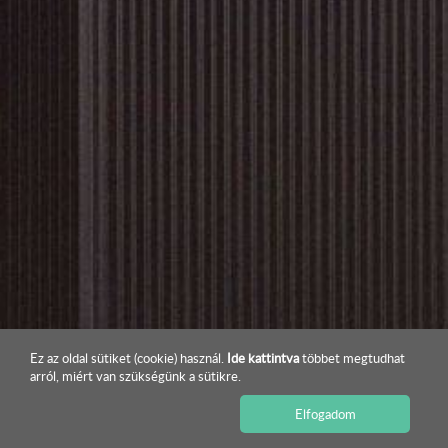
Ez az oldal sütiket (cookie) használ.
Ide kattintva
többet megtudhat
arról, miért van szükségünk a sütikre.
Elfogadom