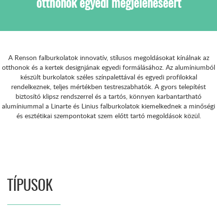
otthonok egyedi megjelenéséért
A Renson falburkolatok innovatív, stílusos megoldásokat kínálnak az
otthonok és a kertek designjának egyedi formálásához. Az alumíniumból
készült burkolatok széles színpalettával és egyedi profilokkal
rendelkeznek, teljes mértékben testreszabhatók. A gyors telepítést
biztosító klipsz rendszerrel és a tartós, könnyen karbantartható
alumíniummal a Linarte és Linius falburkolatok kiemelkednek a minőségi
és esztétikai szempontokat szem előtt tartó megoldások közül.
TÍPUSOK