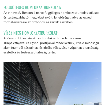
FÜGGŐLEGES HOMLOKZATBURKOLAT:
Az innovatív Renson Linarte függőleges homlokzatburkolat stílusos
és testreszabható megoldást nyújt, lehetőséget adva az egyedi
formatervezésre az otthonok és kertek esetében.
VÍZSZINTES HOMLOKZATBURKOLAT:
A Renson Linius vízszintes homlokzatburkolatok széles
színpalettájával és egyedi profiljaival rendelkeznek, kiváló minőségű
alumíniumból készülnek, és ideális választást nyújtanak a tartósság,
esztétika és testreszabhatóság terén.