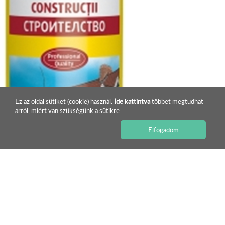
Ez az oldal sütiket (cookie) használ.
Ide kattintva
többet megtudhat
arról, miért van szükségünk a sütikre.
Elfogadom