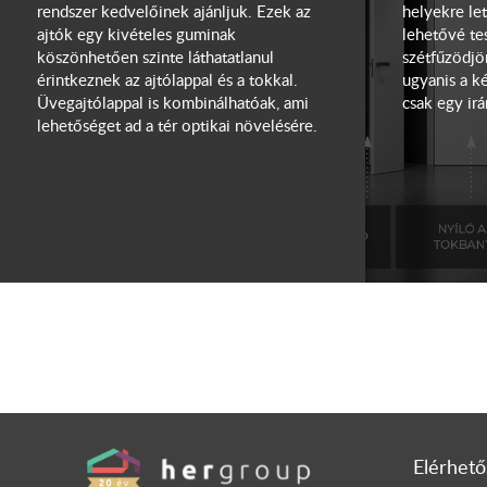
rendszer kedvelőinek ajánljuk. Ezek az
helyekre le
ajtók egy kivételes guminak
lehetővé tes
köszönhetően szinte láthatatlanul
szétfűzödjön
érintkeznek az ajtólappal és a tokkal.
ugyanis a k
Üvegajtólappal is kombinálhatóak, ami
csak egy irá
lehetőséget ad a tér optikai növelésére.
Elérhető