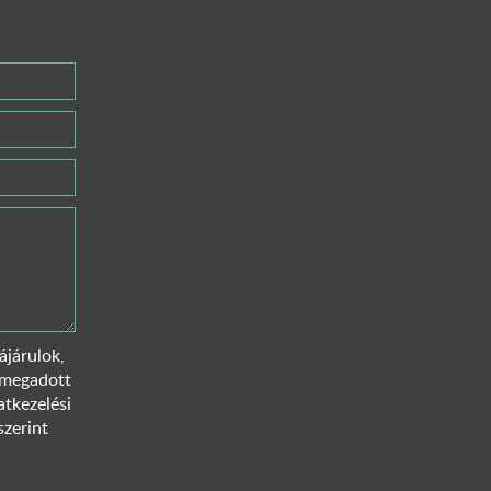
járulok,
 megadott
tkezelési
szerint