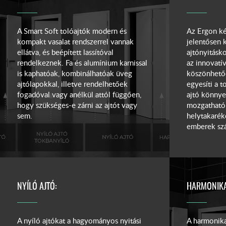
A Smart Soft tolóajtók modern és
Az Ergon ké
kompakt vasalat rendszerrel vannak
jelentősen 
ellátva, és beépített lassítóval
ajtónyitásk
rendelkeznek. Fa és alumínium karnissal
az innovatív
is kaphatóak, kombinálhatóak üveg
köszönhetőe
ajtólapokkal, illetve rendelhetőek
egyesíti a t
fogadóval vagy anélkül attól függően,
ajtó könnye
hogy szükséges-e zárni az ajtót vagy
mozgatható 
sem.
helytakarék
emberek szám
NYÍLÓ AJTÓ:
HARMONIKA
A nyíló ajtókat a hagyományos nyitási
A harmonika