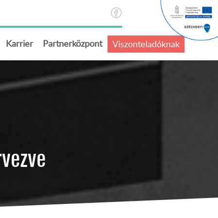
Karrier
Partnerközpont
Viszonteladóknak
rvezve