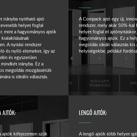
t irányba nyitható ajtó
A Compack ajtó egy új, innova
kevesebb helyet foglal
rendszer, mely akár 50%-kal
or, mint a hagyományos ajtók
helyet foglal el ajtónyitáskor,
 kialakításának
hagyományos ajtók. Ez a hel
n. A nyitási rendszer
megoldás ideáli választás kis 
oló és nyíló elemeket, így az
helyiségekbe, például fürdő
dén és egyszerűen
mindkét irányba. Ez a
os megoldás mozgássérült
ára is ideális választás.
 AJTÓK:
LENGŐ AJTÓK:
 ajtók kifejezetten szűk
A lengő ajtók több helyet ig