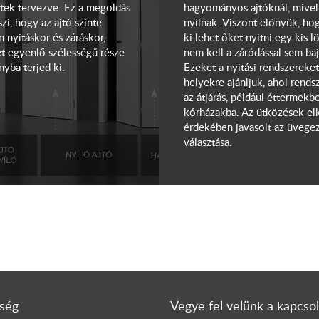
ttek tervezve. Ez a megoldás
hagyományos ajtóknál, mivel 
zi, hogy az ajtó szinte
nyílnak. Viszont előnyük, h
 nyitáskor és záráskor,
ki lehet őket nyitni egy kis l
ét egyenlő szélességű része
nem kell a záródással sem baj
nyba terjed ki.
Ezeket a nyitási rendszereke
helyekre ajánljuk, ahol rends
az átjárás, például éttermekb
kórházakba. Az ütközések el
érdekében javasolt az üvege
választása.
ség
Vegye fel velünk a kapcsol