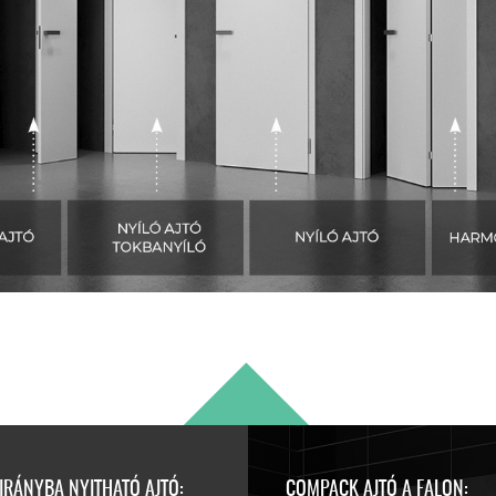
IRÁNYBA NYITHATÓ AJTÓ:
COMPACK AJTÓ A FALON: