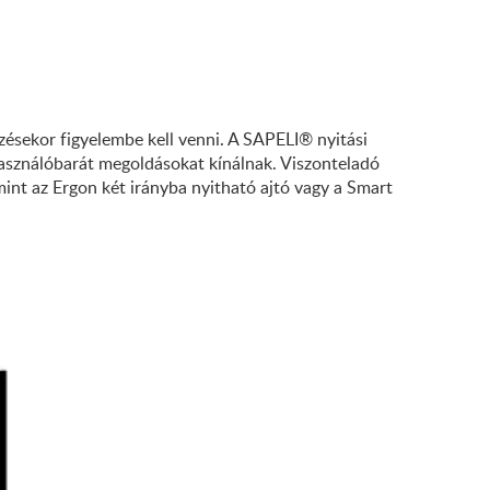
zésekor figyelembe kell venni. A SAPELI® nyitási
elhasználóbarát megoldásokat kínálnak. Viszonteladó
int az Ergon két irányba nyitható ajtó vagy a Smart