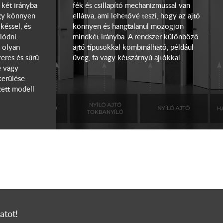
két irányba
fék és csillapító mechanizmussal van
ogy könnyen
ellátva, ami lehetővé teszi, hogy az ajtó
ökéssel, és
könnyen és hangtalanul mozogjon
lódni.
mindkét irányba. A rendszer különböző
t olyan
ajtó típusokkal kombinálható, például
zeres és sűrű
üveg, fa vagy kétszárnyú ajtókkal.
e vagy
kerülése
zett modell
atot!