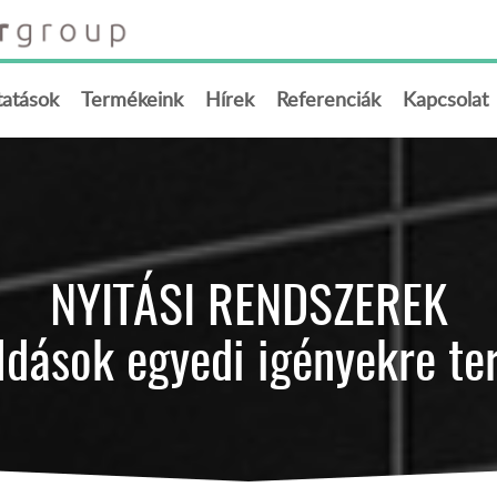
tatások
Termékeink
Hírek
Referenciák
Kapcsolat
NYITÁSI RENDSZEREK
dások egyedi igényekre te