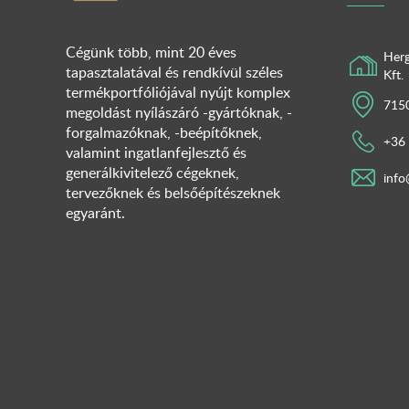
Cégünk több, mint 20 éves
Herg
tapasztalatával és rendkívül széles
Kft.
termékportfóliójával nyújt komplex
7150
megoldást nyílászáró -gyártóknak, -
forgalmazóknak, -beépítőknek,
+36
valamint ingatlanfejlesztő és
generálkivitelező cégeknek,
info
tervezőknek és belsőépítészeknek
egyaránt.