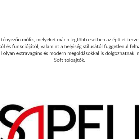
s tényezőn múlik, melyeket már a legtöbb esetben az épület terve
ától és funkciójától, valamint a helyiség stílusától függetlenül f
túl olyan extravagáns és modern megoldásokkal is dolgozhatnak, m
Soft tolóajtók.