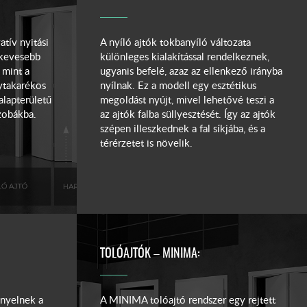
tív nyitási
A nyíló ajtók tokbanyíló változata
 kevesebb
különleges kialakítással rendelkeznek,
 mint a
ugyanis befelé, azaz az ellenkező irányba
ytakarékos
nyílnak. Ez a modell egy esztétikus
alapterületű
megoldást nyújt, mivel lehetővé teszi a
szobákba.
az ajtók falba süllyesztését. Így az ajtók
szépen illeszkednek a fal síkjába, és a
térérzetet is növelik.
TOLÓAJTÓK – MINIMA:
ényelnek a
A MINIMA tolóajtó rendszer egy rejtett