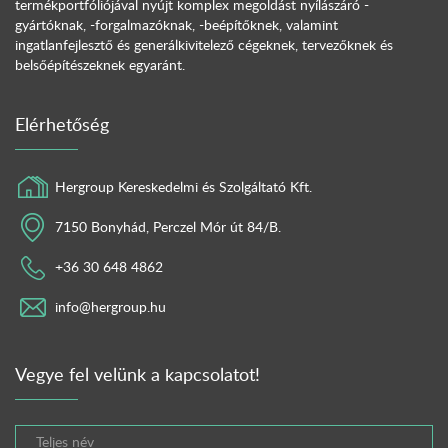
termékportfóliójával nyújt komplex megoldást nyílászáró -
gyártóknak, -forgalmazóknak, -beépítőknek, valamint
ingatlanfejlesztő és generálkivitelező cégeknek, tervezőknek és
belsőépítészeknek egyaránt.
Elérhetőség
Hergroup Kereskedelmi és Szolgáltató Kft.
7150 Bonyhád, Perczel Mór út 84/B.
+36 30 648 4862
info@hergroup.hu
Vegye fel velünk a kapcsolatot!