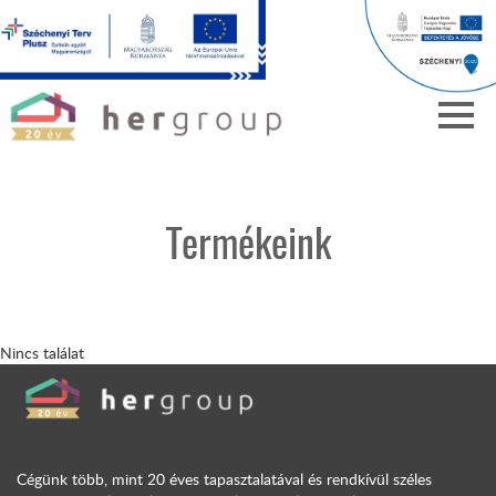
Termékeink
Nincs találat
Cégünk több, mint 20 éves tapasztalatával és rendkívül széles