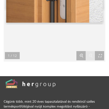
zoom_in
zoom_out
fullscreen
1 / 12
Cégünk több, mint 20 éves tapasztalatával és rendkívül széles
termékportfóliójával nyújt komplex megoldást nyílászáró -