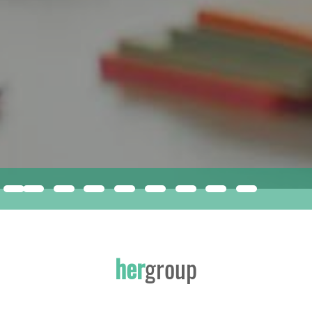
compacfoam
ISMERJE MEG A JÖVŐ ÉPÍTŐANYAGÁT!
her
group
INNOVATÍV, SOKOLDALÚ EPS KIZÁRÓLAG A HERGROUP-NÁL