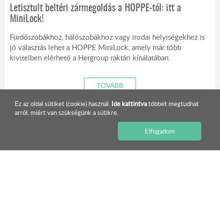
Letisztult beltéri zármegoldás a HOPPE-tól: itt a
MiniLock!
Fürdőszobákhoz, hálószobákhoz vagy irodai helyiségekhez is
jó választás lehet a HOPPE MiniLock, amely már több
kivitelben elérhető a Hergroup raktári kínálatában.
TOVÁBB
Ez az oldal sütiket (cookie) használ.
Ide kattintva
többet megtudhat
arról, miért van szükségünk a sütikre.
ISMERJE MEG KÍNÁLATUNKAT!
Elfogadom