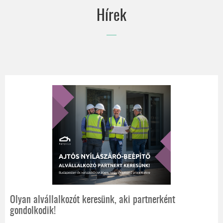
wo&wo
Hírek
EGYEDI ÁRNYÉKOLÁSTECHNIKAI TERMÉKEK
EGYENESEN AUSZTRIÁBÓL
Olyan alvállalkozót keresünk, aki partnerként
gondolkodik!