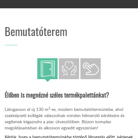
Bemutatóterem
Élőben is megnézné széles termékpalettánkat?
2
Látogasson el új 130 m
-es, modern bemutatótermünkbe, ahol
szakképzett kollégák válaszolnak minden felmerülő kérdésére és
segítenek kiigazodni a piac útvesztőiben. Bízzon komplex
megoldásainkban és alkosson egyedit egyszerűen!
Kérjük, hogy a bemutatótermünkbe történő látogatás előtt, kérjenek