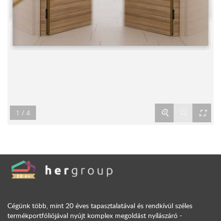
zoom_in
zoom_out
fullscreen
1 / 4
Cégünk több, mint 20 éves tapasztalatával és rendkívül széles
termékportfóliójával nyújt komplex megoldást nyílászáró -