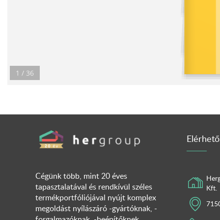
1 / 36
Elérhető
Cégünk több, mint 20 éves
Herg
tapasztalatával és rendkívül széles
Kft.
termékportfóliójával nyújt komplex
7150
megoldást nyílászáró -gyártóknak, -
forgalmazóknak, -beépítőknek,