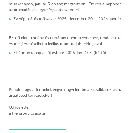
munkanapon, január 5-én fog megtörténni. Ezeken a napokon
az árukiadás és ügyfélfogadás szünetel.
Év végi leállás időszaka: 2025. december 20. – 2026. január
4.
Ez idő alatt irodánk és raktáraink nem üzemelnek, rendeléseket
és megkereséseiket a leállás után tudjuk feldolgozni.
Első munkanap az új évben: 2026. január 5. (hétfő)
Kérjük, hogy a fentieket vegyék figyelembe a kiszállítások és az
áruátvétel tervezésekor!
Üdvözlettel,
a Hergroup csapata