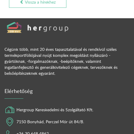
Vissza a hírekhez
Cégünk több, mint 20 éves tapasztalatával és rendkívül széles
termékportfóliójával nyújt komplex megoldást nyílászáró -
gyártóknak, -forgalmazóknak, -beépítőknek, valamint
ingatlanfejlesztő és generálkivitelező cégeknek, tervezőknek és
belsőépítészeknek egyaránt.
Elérhetőség
Hergroup Kereskedelmi és Szolgáltató Kft.
7150 Bonyhád, Perczel Mór út 84/B.
+36 30 648 4862