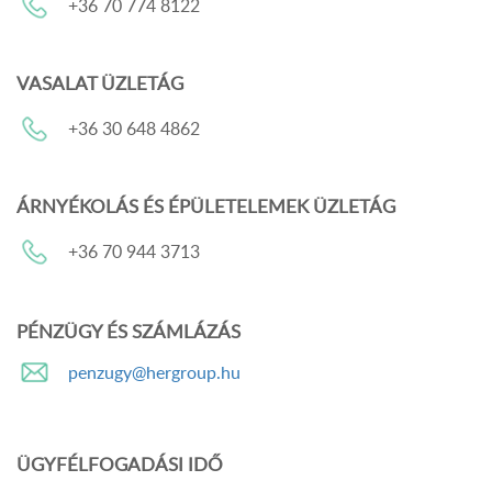
+36 70 774 8122
VASALAT ÜZLETÁG
+36 30 648 4862
ÁRNYÉKOLÁS ÉS ÉPÜLETELEMEK ÜZLETÁG
+36 70 944 3713
PÉNZÜGY ÉS SZÁMLÁZÁS
penzugy@hergroup.hu
ÜGYFÉLFOGADÁSI IDŐ