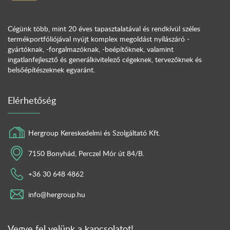
Cégünk több, mint 20 éves tapasztalatával és rendkívül széles
termékportfóliójával nyújt komplex megoldást nyílászáró -
gyártóknak, -forgalmazóknak, -beépítőknek, valamint
ingatlanfejlesztő és generálkivitelező cégeknek, tervezőknek és
belsőépítészeknek egyaránt.
Elérhetőség
Hergroup Kereskedelmi és Szolgáltató Kft.
7150 Bonyhád, Perczel Mór út 84/B.
+36 30 648 4862
info@hergroup.hu
Vegye fel velünk a kapcsolatot!