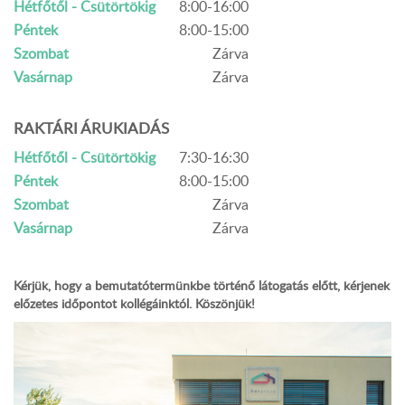
Hétfőtől - Csütörtökig
8:00-16:00
Péntek
8:00-15:00
Szombat
Zárva
Vasárnap
Zárva
RAKTÁRI ÁRUKIADÁS
Hétfőtől - Csütörtökig
7:30-16:30
Péntek
8:00-15:00
Szombat
Zárva
Vasárnap
Zárva
Kérjük, hogy a bemutatótermünkbe történő látogatás előtt, kérjenek
előzetes időpontot kollégáinktól. Köszönjük!