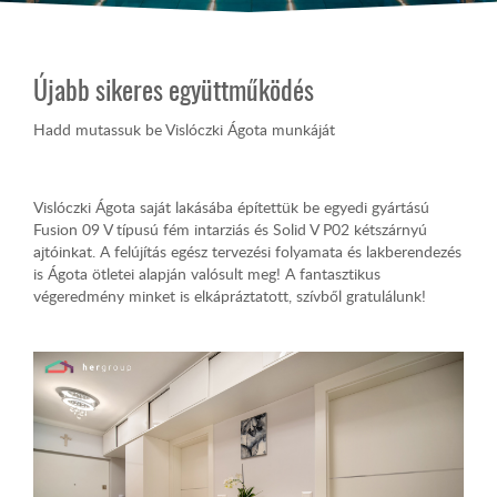
Újabb sikeres együttműködés
Hadd mutassuk be Vislóczki Ágota munkáját
Vislóczki Ágota saját lakásába építettük be egyedi gyártású
Fusion 09 V típusú fém intarziás és Solid V P02 kétszárnyú
ajtóinkat. A felújítás egész tervezési folyamata és lakberendezés
is Ágota ötletei alapján valósult meg! A fantasztikus
végeredmény minket is elkápráztatott, szívből gratulálunk!