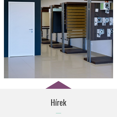
wo&wo
EGYEDI ÁRNYÉKOLÁSTECHNIKAI TERMÉKEK
EGYENESEN AUSZTRIÁBÓL
Hírek