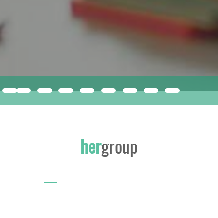
compacfoam
ISMERJE MEG A JÖVŐ ÉPÍTŐANYAGÁT!
her
group
INNOVATÍV, SOKOLDALÚ EPS KIZÁRÓLAG A HERGROUP-NÁL