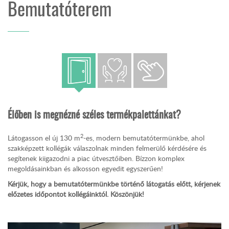
Bemutatóterem
Élőben is megnézné széles termékpalettánkat?
2
Látogasson el új 130 m
-es, modern bemutatótermünkbe, ahol
szakképzett kollégák válaszolnak minden felmerülő kérdésére és
segítenek kiigazodni a piac útvesztőiben. Bízzon komplex
megoldásainkban és alkosson egyedit egyszerűen!
Kérjük, hogy a bemutatótermünkbe történő látogatás előtt, kérjenek
előzetes időpontot kollégáinktól. Köszönjük!