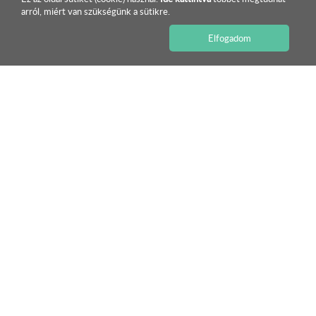
arról, miért van szükségünk a sütikre.
Elfogadom
ISMERJE MEG KÍNÁLATUNKAT!
COMPACFOAM – A jövő építőanyaga
Forradalmasítjuk az építkezést
TOVÁBB