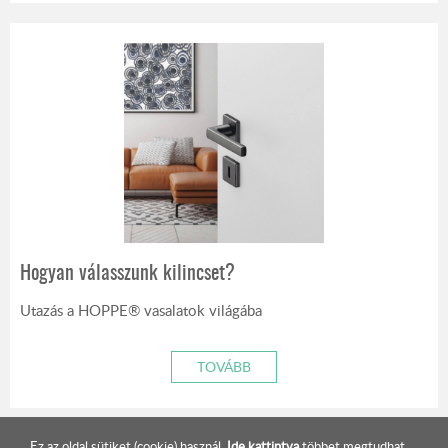
Hogyan válasszunk kilincset?
Utazás a HOPPE® vasalatok világába
TOVÁBB
Ez az oldal sütiket (cookie) használ.
Ide kattintva
többet megtudhat