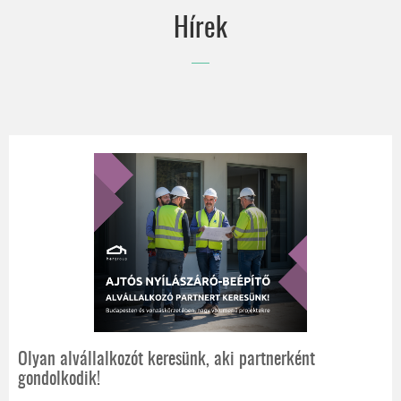
wo&wo
Hírek
EGYEDI ÁRNYÉKOLÁSTECHNIKAI TERMÉKEK
EGYENESEN AUSZTRIÁBÓL
Olyan alvállalkozót keresünk, aki partnerként
gondolkodik!