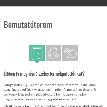
Bemutatóterem
Élőben is megnézné széles termékpalettánkat?
2
Látogasson el új 130 m
-es, modern bemutatótermünkbe, ahol
szakképzett kollégák válaszolnak minden felmerülő kérdésére és
segítenek kiigazodni a piac útvesztőiben. Bízzon komplex
megoldásainkban és alkosson egyedit egyszerűen!
Kérjük, hogy a bemutatótermünkbe történő látogatás előtt, kérjenek