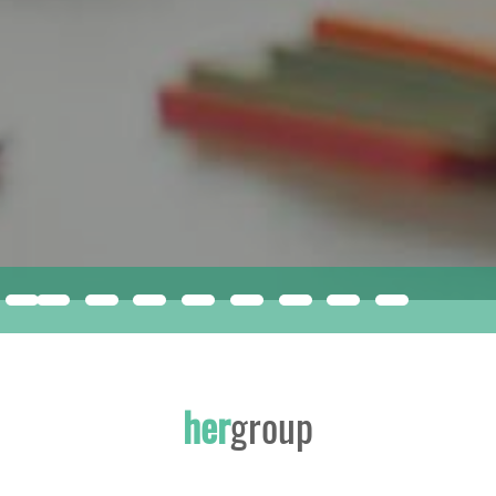
compacfoam
ISMERJE MEG A JÖVŐ ÉPÍTŐANYAGÁT!
her
group
INNOVATÍV, SOKOLDALÚ EPS KIZÁRÓLAG A HERGROUP-NÁL