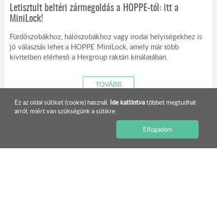
Letisztult beltéri zármegoldás a HOPPE-tól: itt a
MiniLock!
Fürdőszobákhoz, hálószobákhoz vagy irodai helyiségekhez is
jó választás lehet a HOPPE MiniLock, amely már több
kivitelben elérhető a Hergroup raktári kínálatában.
TOVÁBB
Ez az oldal sütiket (cookie) használ.
Ide kattintva
többet megtudhat
arról, miért van szükségünk a sütikre.
ISMERJE MEG KÍNÁLATUNKAT!
Elfogadom