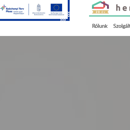
Rólunk
Szolgál