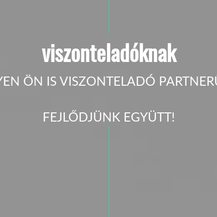
viszonteladóknak
YEN ÖN IS VISZONTELADÓ PARTNER
FEJLŐDJÜNK EGYÜTT!