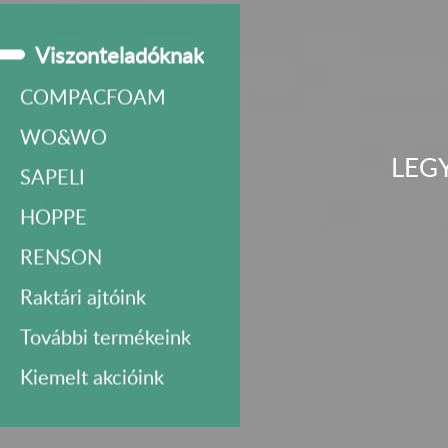
Viszonteladóknak
COMPACFOAM
WO&WO
LEG
SAPELI
HOPPE
RENSON
Raktári ajtóink
További termékeink
Kiemelt akcióink