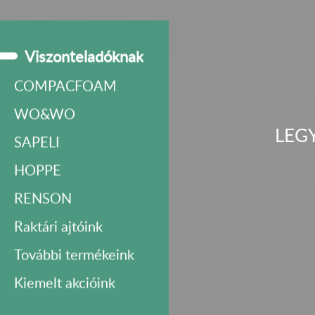
Viszonteladóknak
COMPACFOAM
WO&WO
LEG
SAPELI
HOPPE
RENSON
Raktári ajtóink
További termékeink
Kiemelt akcióink