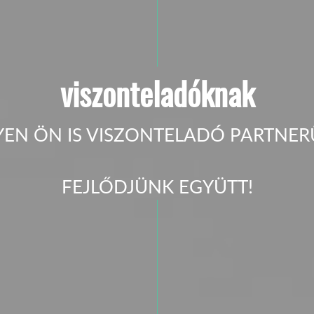
viszonteladóknak
YEN ÖN IS VISZONTELADÓ PARTNER
FEJLŐDJÜNK EGYÜTT!