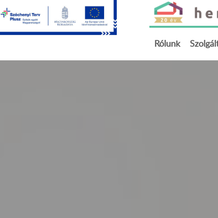
Rólunk
Szolgál