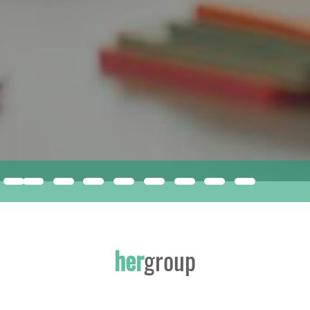
compacfoam
ISMERJE MEG A JÖVŐ ÉPÍTŐANYAGÁT!
her
group
INNOVATÍV, SOKOLDALÚ EPS KIZÁRÓLAG A HERGROUP-NÁL