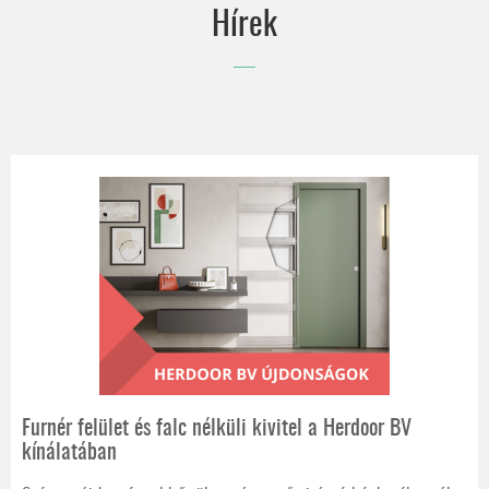
Hírek
EGYEDI ÁRNYÉKOLÁSTECHNIKAI TERMÉKEK
EGYENESEN AUSZTRIÁBÓL
Furnér felület és falc nélküli kivitel a Herdoor BV
kínálatában