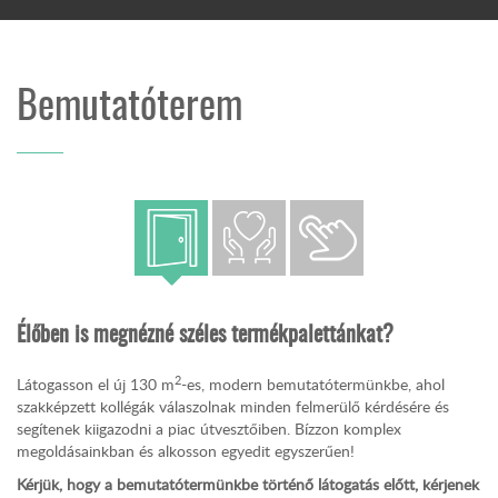
Bemutatóterem
Élőben is megnézné széles termékpalettánkat?
2
Látogasson el új 130 m
-es, modern bemutatótermünkbe, ahol
szakképzett kollégák válaszolnak minden felmerülő kérdésére és
segítenek kiigazodni a piac útvesztőiben. Bízzon komplex
megoldásainkban és alkosson egyedit egyszerűen!
Kérjük, hogy a bemutatótermünkbe történő látogatás előtt, kérjenek