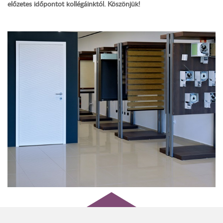
előzetes időpontot kollégáinktól. Köszönjük!
wo&wo