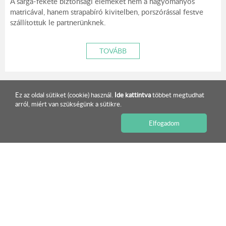
A sárga-fekete biztonsági elemeket nem a hagyományos
matricával, hanem strapabíró kivitelben, porszórással festve
szállítottuk le partnerünknek.
TOVÁBB
Ez az oldal sütiket (cookie) használ.
Ide kattintva
többet megtudhat
arról, miért van szükségünk a sütikre.
ISMERJE MEG KÍNÁLATUNKAT!
Elfogadom
Egyedi acélajtók az M7-es autópálya pihenőhelyein