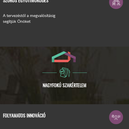
SZOROS EGYÜTTMŰKÖDÉS
A tervezéstől a megvalósításig
segítjük Önöket
FOLYAMATOS INNOVÁCIÓ