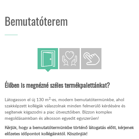
Bemutatóterem
Élőben is megnézné széles termékpalettánkat?
2
Látogasson el új 130 m
-es, modern bemutatótermünkbe, ahol
szakképzett kollégák válaszolnak minden felmerülő kérdésére és
segítenek kiigazodni a piac útvesztőiben. Bízzon komplex
megoldásainkban és alkosson egyedit egyszerűen!
Kérjük, hogy a bemutatótermünkbe történő látogatás előtt, kérjenek
előzetes időpontot kollégáinktól. Köszönjük!