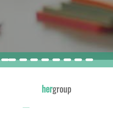
compacfoam
ISMERJE MEG A JÖVŐ ÉPÍTŐANYAGÁT!
her
group
INNOVATÍV, SOKOLDALÚ EPS KIZÁRÓLAG A HERGROUP-NÁL