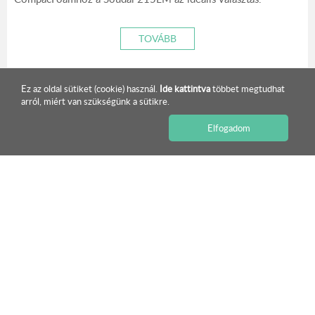
TOVÁBB
Ez az oldal sütiket (cookie) használ.
Ide kattintva
többet megtudhat
arról, miért van szükségünk a sütikre.
Elfogadom
ISMERJE MEG KÍNÁLATUNKAT!
Szerelési útmutató a rozetta nélküli HOPPE kompakt
ablakkilincsekhez
Amilyen látványosak a rozetta nélküli kilincsek, annyira
egyszerű a szerelésük.