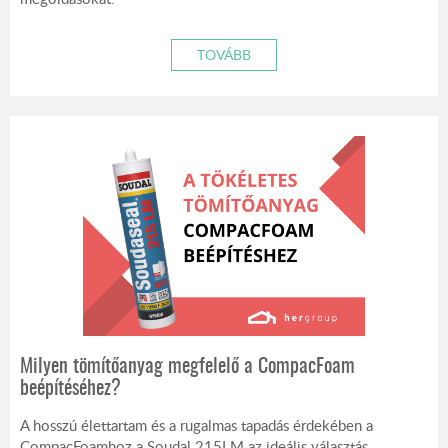
TOVÁBB
Milyen tömítőanyag megfelelő a CompacFoam
beépítéséhez?
A hosszú élettartam és a rugalmas tapadás érdekében a
CompacFoamhoz a Soudal 215LM az ideális választás.