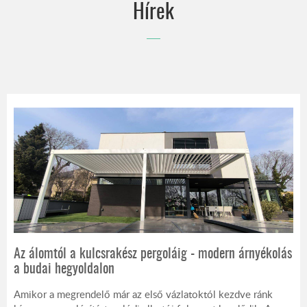
Hírek
EGYEDI ÁRNYÉKOLÁSTECHNIKAI TERMÉKEK
EGYENESEN AUSZTRIÁBÓL
Az álomtól a kulcsrakész pergoláig - modern árnyékolás
a budai hegyoldalon
Amikor a megrendelő már az első vázlatoktól kezdve ránk