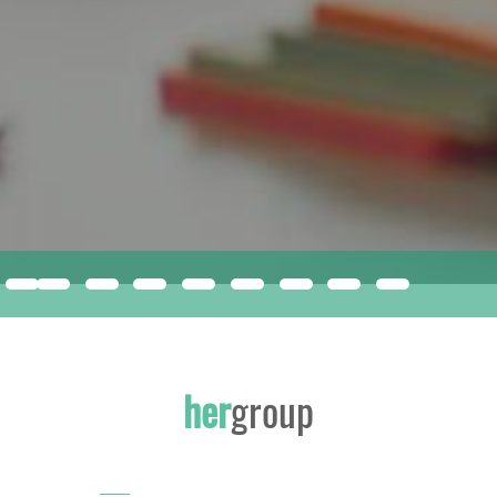
compacfoam
ISMERJE MEG A JÖVŐ ÉPÍTŐANYAGÁT!
her
group
INNOVATÍV, SOKOLDALÚ EPS KIZÁRÓLAG A HERGROUP-NÁL