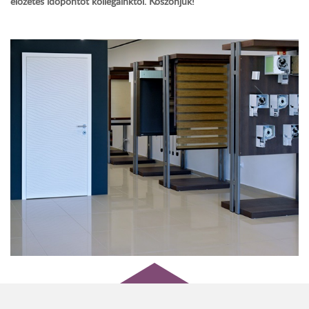
előzetes időpontot kollégáinktól. Köszönjük!
wo&wo