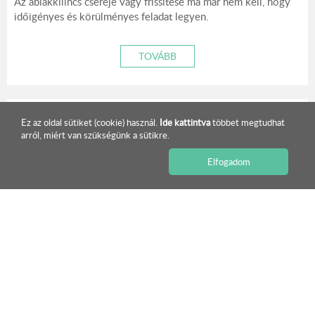
Az ablakkilincs cseréje vagy frissítése ma már nem kell, hogy
időigényes és körülményes feladat legyen.
TOVÁBB
Ez az oldal sütiket (cookie) használ.
Ide kattintva
többet megtudhat
arról, miért van szükségünk a sütikre.
ISMERJE MEG KÍNÁLATUNKAT!
Elfogadom
Acél vagy alumínium expandált lemez - gyakorlati
szempontok tervezőknek és kivitelezőknek