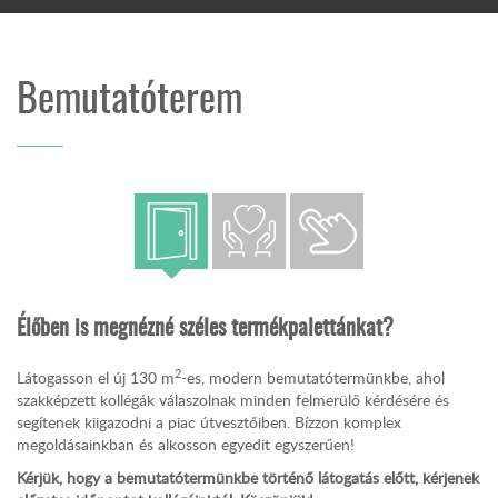
Bemutatóterem
Élőben is megnézné széles termékpalettánkat?
2
Látogasson el új 130 m
-es, modern bemutatótermünkbe, ahol
szakképzett kollégák válaszolnak minden felmerülő kérdésére és
segítenek kiigazodni a piac útvesztőiben. Bízzon komplex
megoldásainkban és alkosson egyedit egyszerűen!
Kérjük, hogy a bemutatótermünkbe történő látogatás előtt, kérjenek