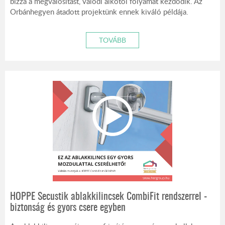
bízza a megvalósítást, valódi alkotói folyamat kezdődik. Az
Orbánhegyen átadott projektünk ennek kiváló példája.
TOVÁBB
HOPPE Secustik ablakkilincsek CombiFit rendszerrel -
biztonság és gyors csere egyben