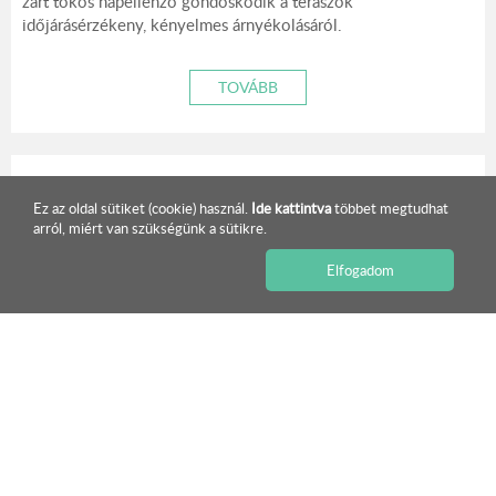
zárt tokos napellenző gondoskodik a teraszok
időjárásérzékeny, kényelmes árnyékolásáról.
TOVÁBB
Ez az oldal sütiket (cookie) használ.
Ide kattintva
többet megtudhat
arról, miért van szükségünk a sütikre.
ISMERJE MEG KÍNÁLATUNKAT!
Elfogadom
Beltéri ajtók méretezése magyar és DIN szabvány
szerint – mit érdemes tudni?