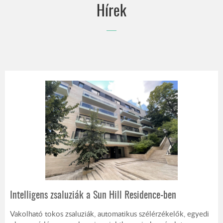
Hírek
EGYEDI ÁRNYÉKOLÁSTECHNIKAI TERMÉKEK
EGYENESEN AUSZTRIÁBÓL
Intelligens zsaluziák a Sun Hill Residence-ben
Vakolható tokos zsaluziák, automatikus szélérzékelők, egyedi