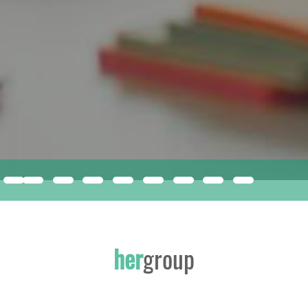
compacfoam
ISMERJE MEG A JÖVŐ ÉPÍTŐANYAGÁT!
her
group
INNOVATÍV, SOKOLDALÚ EPS KIZÁRÓLAG A HERGROUP-NÁL