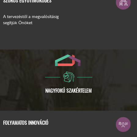
SZOROS EGYÜTTMŰKÖDÉS
A tervezéstől a megvalósításig
segítjük Önöket
FOLYAMATOS INNOVÁCIÓ