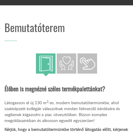
Bemutatóterem
Élőben is megnézné széles termékpalettánkat?
2
Látogasson el új 130 m
-es, modern bemutatótermünkbe, ahol
szakképzett kollégák válaszolnak minden felmerülő kérdésére és
segítenek kiigazodni a piac útvesztőiben. Bízzon komplex
megoldásainkban és alkosson egyedit egyszerűen!
Kérjük, hogy a bemutatótermünkbe történő látogatás előtt, kérjenek