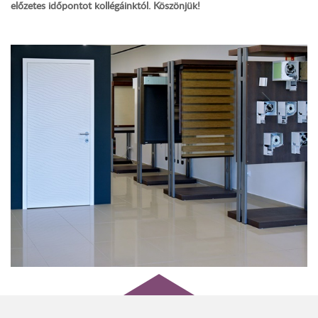
előzetes időpontot kollégáinktól. Köszönjük!
wo&wo