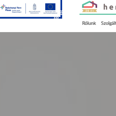
Rólunk
Szolgál