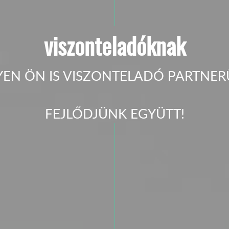
viszonteladóknak
YEN ÖN IS VISZONTELADÓ PARTNER
FEJLŐDJÜNK EGYÜTT!