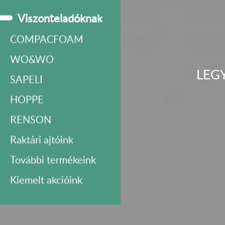
Viszonteladóknak
COMPACFOAM
WO&WO
LEG
SAPELI
HOPPE
RENSON
Raktári ajtóink
További termékeink
Kiemelt akcióink