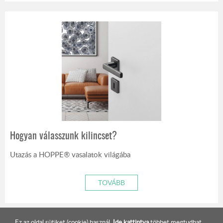
Hogyan válasszunk kilincset?
Utazás a HOPPE® vasalatok világába
TOVÁBB
Ez az oldal sütiket (cookie) használ.
Ide kattintva
többet megtudhat