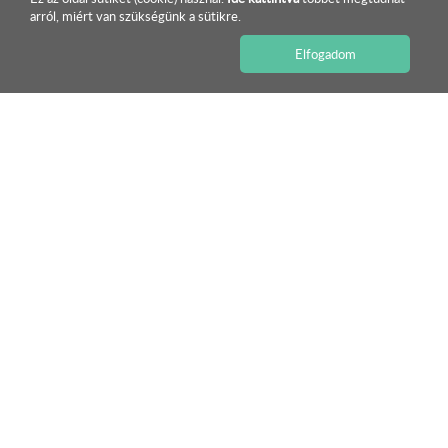
arról, miért van szükségünk a sütikre.
Elfogadom
ISMERJE MEG KÍNÁLATUNKAT!
COMPACFOAM – A jövő építőanyaga
Forradalmasítjuk az építkezést
TOVÁBB