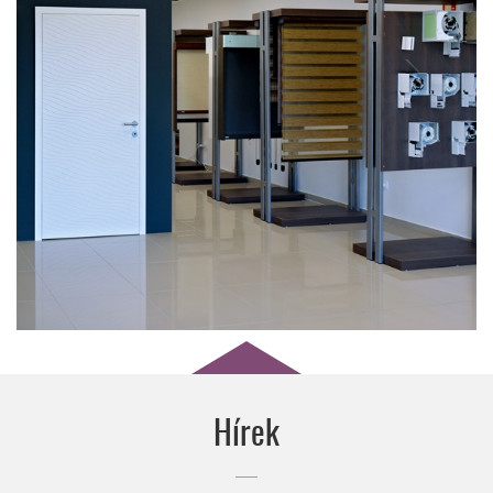
wo&wo
EGYEDI ÁRNYÉKOLÁSTECHNIKAI TERMÉKEK
EGYENESEN AUSZTRIÁBÓL
Hírek