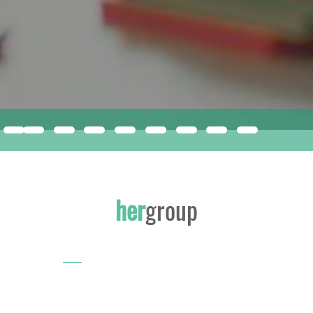
compacfoam
ISMERJE MEG A JÖVŐ ÉPÍTŐANYAGÁT!
her
group
INNOVATÍV, SOKOLDALÚ EPS KIZÁRÓLAG A HERGROUP-NÁL