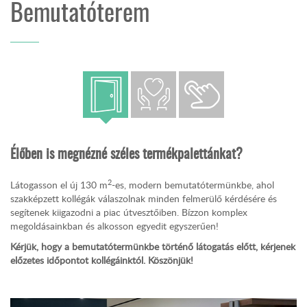
Bemutatóterem
Élőben is megnézné széles termékpalettánkat?
2
Látogasson el új 130 m
-es, modern bemutatótermünkbe, ahol
szakképzett kollégák válaszolnak minden felmerülő kérdésére és
segítenek kiigazodni a piac útvesztőiben. Bízzon komplex
megoldásainkban és alkosson egyedit egyszerűen!
Kérjük, hogy a bemutatótermünkbe történő látogatás előtt, kérjenek
előzetes időpontot kollégáinktól. Köszönjük!